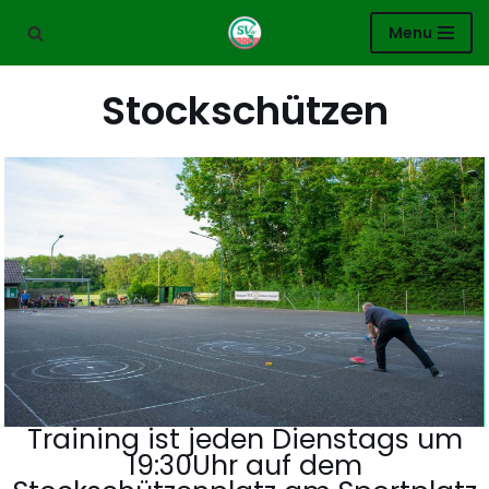
Menu
Zum
Inhalt
Stockschützen
springen
Training ist jeden Dienstags um
19:30Uhr auf dem